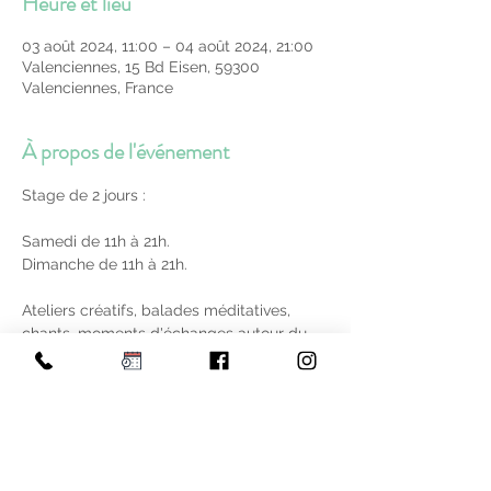
Heure et lieu
03 août 2024, 11:00 – 04 août 2024, 21:00
Valenciennes, 15 Bd Eisen, 59300
Valenciennes, France
À propos de l'événement
Stage de 2 jours :

Samedi de 11h à 21h.

Dimanche de 11h à 21h.

Ateliers créatifs, balades méditatives, 
chants, moments d'échanges autour du 
brasero, danse intuitive, ... un programme 
concocté pour voyager et se ressourcer.

Le détail du programme est disponible au 
cabinet.