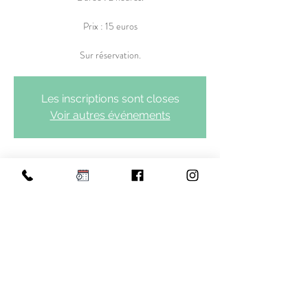
Prix : 15 euros
Sur réservation.
Les inscriptions sont closes
Voir autres événements
Heure et lieu
16 oct. 2021, 15:00 – 17:00
Valenciennes, 59300 Valenciennes, France
Partager cet événement