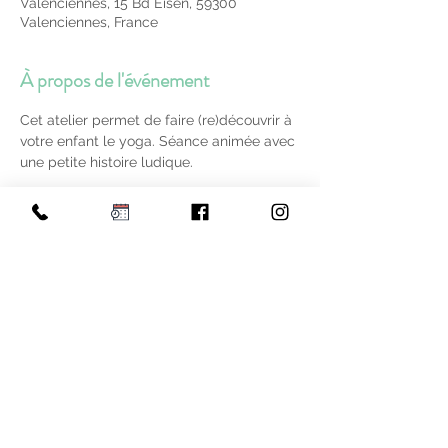
Valenciennes, 15 Bd Eisen, 59300
Valenciennes, France
À propos de l'événement
Cet atelier permet de faire (re)découvrir à 
votre enfant le yoga. Séance animée avec 
une petite histoire ludique.
1 parent + 1 enfant = 15 euros.
Places limitées.
Partager cet événement