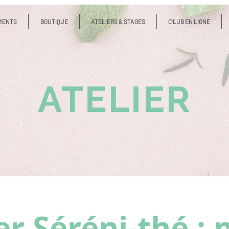
MENTS
BOUTIQUE
ATELIERS & STAGES
C'LUB EN LIGNE
ATELIER
er Séréni-thé :