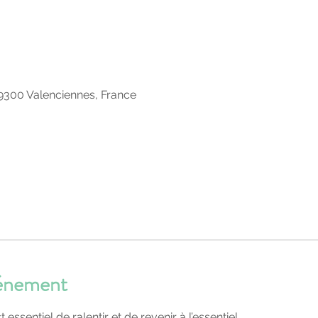
59300 Valenciennes, France
vénement
t essentiel de ralentir et de revenir à l’essentiel.