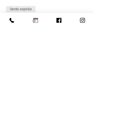
Vente expirée
Type de billet
Initiation Yoga
Plus d'info
Prix
15,00 €
Partager cet événement