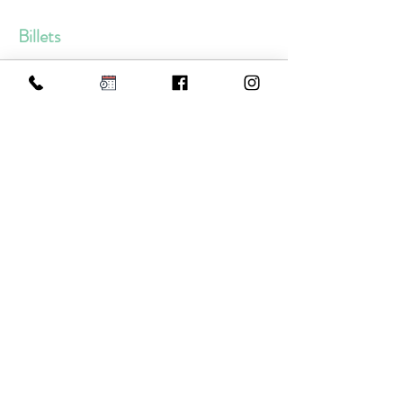
Billets
Vente expirée
Type de billet
Atelier estival
Prix
15,00 €
Partager cet événement