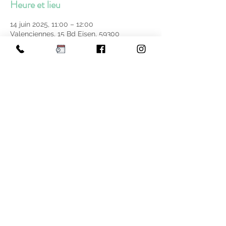
Heure et lieu
14 juin 2025, 11:00 – 12:00
Valenciennes, 15 Bd Eisen, 59300
Valenciennes, France
Partager cet événement
Constance -
Au Naturel C' Mieux
-
Naturopathe & Praticienne en Ayurvéda à
Valenciennes
06 43 12 97 28