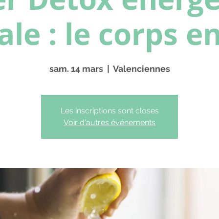
ale : le corps e
sam. 14 mars
  |  
Valenciennes
Les inscriptions sont closes
Voir d'autres événements