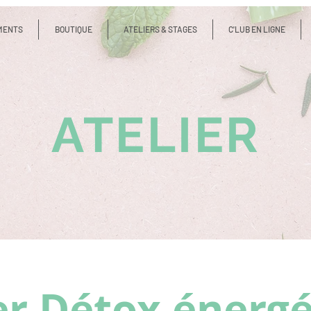
MENTS
BOUTIQUE
ATELIERS & STAGES
C'LUB EN LIGNE
ATELIER
er Détox énerg