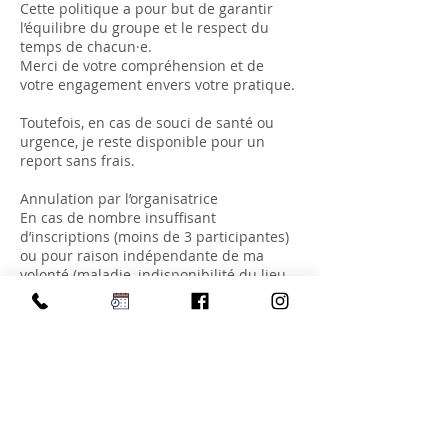
Cette politique a pour but de garantir
l’équilibre du groupe et le respect du
temps de chacun·e.
Merci de votre compréhension et de
votre engagement envers votre pratique.
Toutefois, en cas de souci de santé ou
urgence, je reste disponible pour un
report sans frais.
Annulation par l’organisatrice
En cas de nombre insuffisant
d’inscriptions (moins de 3 participantes)
ou pour raison indépendante de ma
volonté (maladie, indisponibilité du lieu,
force majeure), l’atelier pourra être
reporté ou annulé. Les participantes
seront prévenues dès que possible, et
aucune participation ne sera due dans ce
cas.
Engagement et respect mutuel
Les ateliers proposés s’inscrivent dans
une démarche de bien-être et de