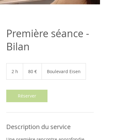
Première séance -
Bilan
80
euros
2 h
2
80 €
Boulevard Eisen
h
Réserver
Description du service
Une première rencontre approfondie