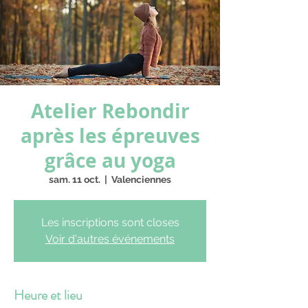
Atelier Rebondir
après les épreuves
grâce au yoga
sam. 11 oct.
  |  
Valenciennes
Les inscriptions sont closes
Voir d'autres événements
Heure et lieu